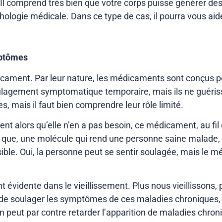
ps. Il comprend très bien que votre corps puisse générer 
hologie médicale. Dans ce type de cas, il pourra vous aid
mptômes
dicament. Par leur nature, les médicaments sont conçus po
ulagement symptomatique temporaire, mais ils ne guériss
 mais il faut bien comprendre leur rôle limité.
 alors qu’elle n’en a pas besoin, ce médicament, au fil 
e que, une molécule qui rend une personne saine malade, 
ble. Oui, la personne peut se sentir soulagée, mais le 
 évidente dans le vieillissement. Plus nous vieillissons
e soulager les symptômes de ces maladies chroniques, m
in peut par contre retarder l’apparition de maladies chron