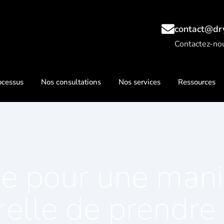
contact@dr
Contactez-no
ocessus
Nos consultations
Nos services
Ressources
ue pour une mani
relle de prendre 