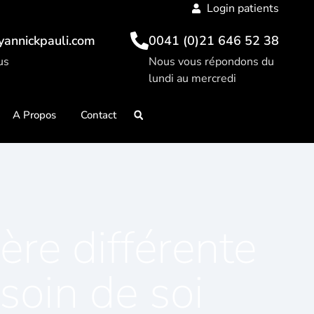
Login patients
yannickpauli.com
0041 (0)21 646 52 38
us
Nous vous répondons du
lundi au mercredi
A Propos
Contact
ère différente
soin de soi