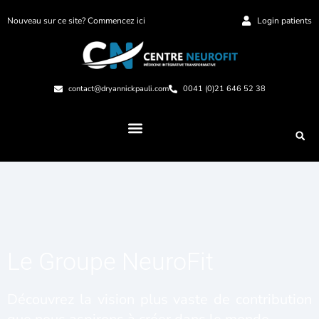
Nouveau sur ce site? Commencez ici
Login patients
contact@dryannickpauli.com
0041 (0)21 646 52 38
Le Groupe NeuroFit
Découvrez la vision plus vaste de contribution