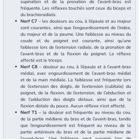
supination et de la pronation de l’avant-bras est
fréquente. Les réflexes touchés sont ceux du biceps et
du brachioradialis.
Nerf C7
– les douleurs au cou, à l’épaule et au majeur
sont courantes, ainsi que l’engourdissement de l’index,
du majeur et de la paume. Une faiblesse au niveau du
coude et du poignet est courante, ainsi qu’une
faiblesse lors de l’extension radiale, de la pronation de
l’avant-bras et de la flexion du poignet. Le réflexe
affecté est le triceps.
Nerf C8
– douleur au cou, à l’épaule et à l’avant-bras
médial, avec engourdissement de l’avant-bras médial
et de la main médiale. La faiblesse est fréquente lors
de l’extension des doigts, de l’extension (cubitale) du
poignet, de la flexion, de l’extension, de l’abduction et
de l’adduction des doigts distaux, ainsi que de la
flexion distale du pouce. Aucun réflexe n’est affecté.
Nerf T1
– la douleur est fréquente au niveau du cou,
de la partie médiane du bras et de l’avant-bras, tandis
que l’engourdissement est fréquent au niveau de la
partie antérieure du bras et de la partie médiane de
l’avant-bras. Une faiblesse peut survenir lors de