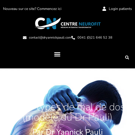
Nouveau sur ce site? Commencez ici
Login patients
contact@dryannickpauli.com
0041 (0)21 646 52 38
Les 7 types de mal de dos
(modèle du Dr Pauli)
Par Dr Yannick Pauli