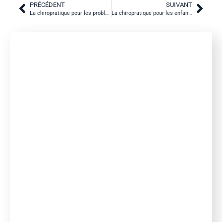
PRÉCÉDENT
SUIVANT
La chiropratique pour les problèmes de dos et de l’appareil locomoteur
La chiropratique pour les enfants souffrants de troubles neurodéveloppementaux