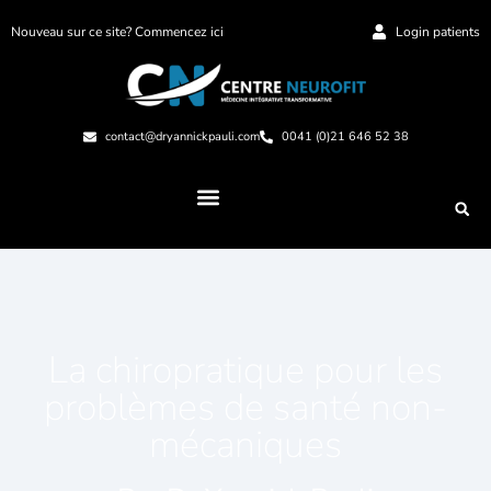
Nouveau sur ce site? Commencez ici
Login patients
contact@dryannickpauli.com
0041 (0)21 646 52 38
La chiropratique pour les
problèmes de santé non-
mécaniques