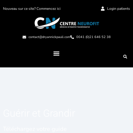
Nouveau sur ce site? Commencez ici
Login patients
contact@dryannickpauli.com
0041 (0)21 646 52 38
Guérir et Grandir
Téléchargez votre guide