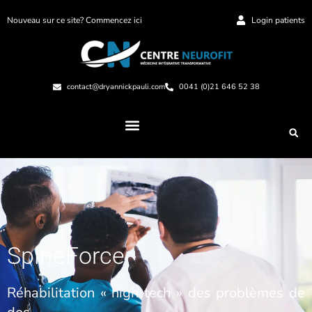
Nouveau sur ce site? Commencez ici
Login patients
contact@dryannickpauli.com
0041 (0)21 646 52 38
SpineForce
Réhabilitation « high tech » des problèmes de